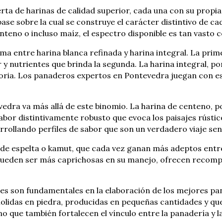
ta de harinas de calidad superior, cada una con su propia i
 base sobre la cual se construye el carácter distintivo de c
teno o incluso maíz, el espectro disponible es tan vasto 
ema entre harina blanca refinada y harina integral. La prim
 nutrientes que brinda la segunda. La harina integral, por
ctoria. Los panaderos expertos en Pontevedra juegan con e
dra va más allá de este binomio. La harina de centeno, po
bor distintivamente robusto que evoca los paisajes rústic
ollando perfiles de sabor que son un verdadero viaje sens
 de espelta o kamut, que cada vez ganan más adeptos entr
 pueden ser más caprichosas en su manejo, ofrecen recomp
les son fundamentales en la elaboración de los mejores pan
molidas en piedra, producidas en pequeñas cantidades y qu
no que también fortalecen el vínculo entre la panadería y la