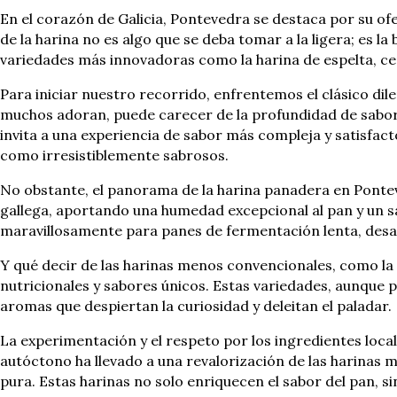
En el corazón de Galicia, Pontevedra se destaca por su ofer
de la harina no es algo que se deba tomar a la ligera; es la
variedades más innovadoras como la harina de espelta, cen
Para iniciar nuestro recorrido, enfrentemos el clásico dil
muchos adoran, puede carecer de la profundidad de sabor y
invita a una experiencia de sabor más compleja y satisfa
como irresistiblemente sabrosos.
No obstante, el panorama de la harina panadera en Ponteve
gallega, aportando una humedad excepcional al pan y un sa
maravillosamente para panes de fermentación lenta, desarr
Y qué decir de las harinas menos convencionales, como la
nutricionales y sabores únicos. Estas variedades, aunque
aromas que despiertan la curiosidad y deleitan el paladar.
La experimentación y el respeto por los ingredientes loca
autóctono ha llevado a una revalorización de las harinas 
pura. Estas harinas no solo enriquecen el sabor del pan, si