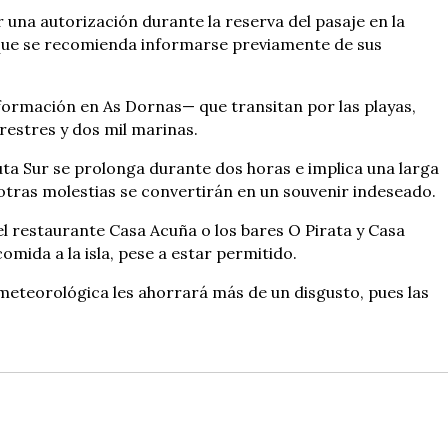
r una autorización durante la reserva del pasaje en la
unque se recomienda informarse previamente de sus
información en As Dornas— que transitan por las playas,
restres y dos mil marinas.
uta Sur se prolonga durante dos horas e implica una larga
y otras molestias se convertirán en un souvenir indeseado.
l restaurante Casa Acuña o los bares O Pirata y Casa
omida a la isla, pese a estar permitido.
n meteorológica les ahorrará más de un disgusto, pues las