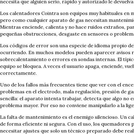
necesita que alguien serio, rápido y autorizado le devuelva
Los calentadores Cointra son equipos muy habituales en mu
pero como cualquier aparato de gas necesitan mantenimien
Mientras enciende, calienta y no hace ruidos extraños, p
pequeñas obstrucciones, desgaste en sensores o problema
Los códigos de error son una especie de idioma propio del 
ocurriendo. En muchos modelos pueden aparecer avisos rel
sobrecalentamiento o errores en sondas internas. El típico 
equipo se bloquea. A veces el usuario apaga, enciende, vuel
correctamente.
Uno de los fallos más frecuentes tiene que ver con el enc
problemas en el electrodo, mala regulación, presión de ga
sencilla: el aparato intenta trabajar, detecta que algo no
problema mayor. Por eso no conviene manipularlo a la lige
La falta de mantenimiento es el enemigo silencioso. Un ca
de forma eficiente ni segura. Con el uso, los quemadores
necesitar ajustes que solo un técnico preparado debe re