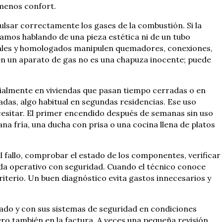
menos confort.
lsar correctamente los gases de la combustión. Si la
tamos hablando de una pieza estética ni de un tubo
iciales y homologados manipulen quemadores, conexiones,
en un aparato de gas no es una chapuza inocente; puede
ialmente en viviendas que pasan tiempo cerradas o en
as, algo habitual en segundas residencias. Ese uso
esitar. El primer encendido después de semanas sin uso
a fría, una ducha con prisa o una cocina llena de platos
el fallo, comprobar el estado de los componentes, verificar
eda operativo con seguridad. Cuando el técnico conoce
iterio. Un buen diagnóstico evita gastos innecesarios y
tado y con sus sistemas de seguridad en condiciones
ro también en la factura. A veces una pequeña revisión