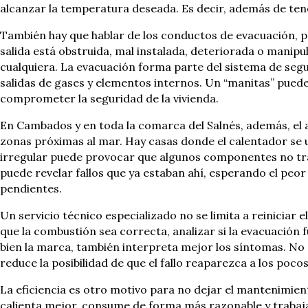
alcanzar la temperatura deseada. Es decir, además de te
También hay que hablar de los conductos de evacuación, po
salida está obstruida, mal instalada, deteriorada o manipu
cualquiera. La evacuación forma parte del sistema de seg
salidas de gases y elementos internos. Un “manitas” pued
comprometer la seguridad de la vivienda.
En Cambados y en toda la comarca del Salnés, además, el
zonas próximas al mar. Hay casas donde el calentador se 
irregular puede provocar que algunos componentes no tra
puede revelar fallos que ya estaban ahí, esperando el peo
pendientes.
Un servicio técnico especializado no se limita a reiniciar 
que la combustión sea correcta, analizar si la evacuació
bien la marca, también interpreta mejor los síntomas. No 
reduce la posibilidad de que el fallo reaparezca a los pocos
La eficiencia es otro motivo para no dejar el mantenimien
calienta mejor, consume de forma más razonable y trabaja 