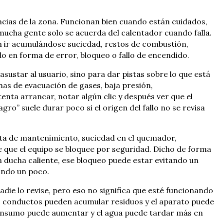
ncias de la zona. Funcionan bien cuando están cuidados,
mucha gente solo se acuerda del calentador cuando falla.
n ir acumulándose suciedad, restos de combustión,
 en forma de error, bloqueo o fallo de encendido.
sustar al usuario, sino para dar pistas sobre lo que está
as de evacuación de gases, baja presión,
tenta arrancar, notar algún clic y después ver que el
ro” suele durar poco si el origen del fallo no se revisa
alta de mantenimiento, suciedad en el quemador,
e que el equipo se bloquee por seguridad. Dicho de forma
in ducha caliente, ese bloqueo puede estar evitando un
ando un poco.
die lo revise, pero eso no significa que esté funcionando
os conductos pueden acumular residuos y el aparato puede
consumo puede aumentar y el agua puede tardar más en