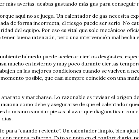
ner más averías, acabas gastando más gas para conseguir 
rque aquí no se juega. Un calentador de gas necesita expu
lada de forma incorrecta, el riesgo puede ser serio. No es
uridad del equipo. Por eso es vital que solo mecánicos of
e tener buena intención, pero una intervención mal hecha 
 ambiente húmedo puede acelerar ciertos desgastes, espec
usa mucho en invierno y muy poco durante ciertas temporad
bajen en las mejores condiciones cuando se vuelven a nec
r momento posible, que casi siempre coincide con una mañan
el aparato y marcharse. Lo razonable es revisar el origen d
n funciona como debe y asegurarse de que el calentador qu
es lo mismo cambiar piezas al azar que diagnosticar con cr
 días.
to para “cuando reviente”. Un calentador limpio, bien ajus
con menos esfuerzo. Esto se nota en el confort diario, pe