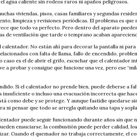
 el agua caliente sin rodeos raros ni apaños peligrosos.
chas viviendas, pisos, casas familiares y segundas reside
to, limpieza y revisiones periódicas. El problema es que 
arece que todo va perfecto. Pero dentro del aparato puede
s de ventilación que tarde o temprano acaban apareciendo
calentador. No están ahí para decorar la pantalla ni para a
acionados con falta de llama, fallo de encendido, problem
caso es el de abrir el grifo, escuchar que el calentador in
ve a probar y consigue que funcione una vez, pero ese “milag
endido. Si el calentador no prende bien, puede deberse a f
s insuficiente o incluso una evacuación incorrecta que hac
 está como debe y se protege. Y aunque fastidie quedarse s
ra ni pensar que todo se arregla quitando una tapa y sopl
lentador puede seguir funcionando durante años sin que na
 pueden ensuciarse, la combustión puede perder calidad, l
alizar. Cuando el quemador no trabaja correctamente, el 