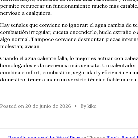
permite recuperar un funcionamiento mucho más estable. E
nervioso a cualquiera.
Hay señales que conviene no ignorar: el agua cambia de t
combustión irregular, cuesta encenderlo, huele extraño o
algo normal. Tampoco conviene desmontar piezas internas 
molestan; avisan.
Cuando el agua caliente falla, lo mejor es actuar con cabe
homologados es la secuencia más sensata. Un calentador C
combina confort, combustión, seguridad y eficiencia en u
doméstico, tener a mano un servicio técnico fiable marca 
Posted on
20 de junio de 2026
By
kike
Proudly powered by WordPress
• Theme:
Block-Based 