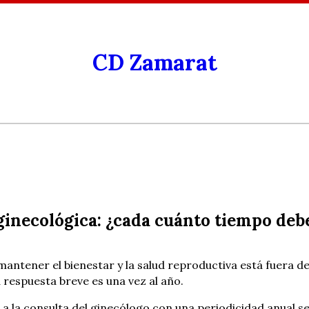
CD Zamarat
ginecológica: ¿cada cuánto tiempo deb
mantener el bienestar y la salud reproductiva está fuera 
la respuesta breve es una vez al año.
r a la consulta del ginecólogo con una periodicidad anual 