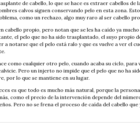
plante de cabello, lo que se hace es extraer cabellos de l
ombres calvos siguen conservando pelo en esta zona. Estos 
roblema, como un rechazo, algo muy raro al ser cabello pro
 cabello propio, pero notan que se les ha caído ya mucho y 
ante, el pelo que no ha sido trasplantado, el suyo propio 
er a notarse que el pelo está ralo y que es vuelve a ver el
te.
hace como cualquier otro pelo, cuando acaba su ciclo, para v
alvicie. Pero un injerto no impide que el pelo que no ha si
, por lo que se mantiene en su lugar.
veces es que todo es mucho más natural, porque la persona 
ás, como el precio de la intervención depende del número d
ños. Pero no se frena el proceso de caída del cabello que y