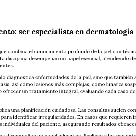
ento: ser especialista en dermatología
que combina el conocimiento profundo de la piel con técn
sta disciplina desempeñan un papel esencial, atendiendo de
ientes.
lo diagnostica enfermedades de la piel, sino que también 
iasis, así como lesiones más complejas, como lunares so
ofrecer un tratamiento integral, evaluando cada caso desde
lica una planificación cuidadosa. Las consultas suelen com
ara identificar irregularidades. En casos que requieren i
cas individuales del paciente, asegurando resultados eficac
s desempeñan un papel educativo. Explican a los pacientes 