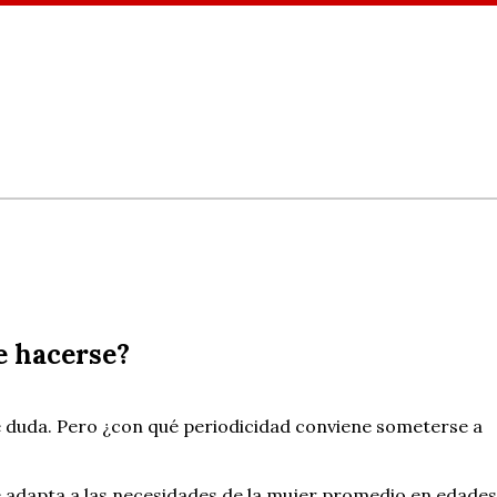
e hacerse?
de duda. Pero ¿con qué periodicidad conviene someterse a
se adapta a las necesidades de la mujer promedio en edades